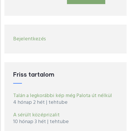
User
Bejelentkezés
account
menu
Friss tartalom
Talán a legkorábbi kép még Palota út nélkül
4 hónap 2 hét
|
tehtube
A sérült középrizalit
10 hónap 3 hét
|
tehtube