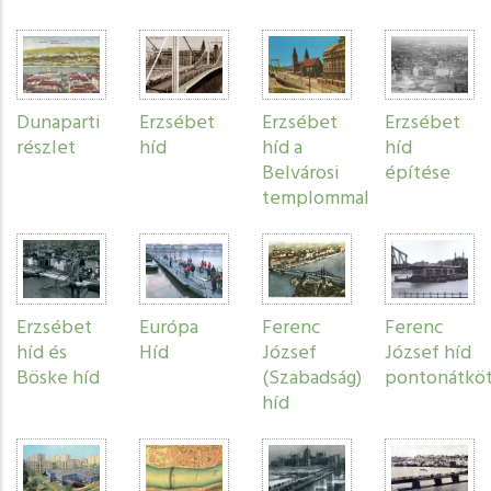
Dunaparti
Erzsébet
Erzsébet
Erzsébet
részlet
híd
híd a
híd
Belvárosi
építése
templommal
Erzsébet
Európa
Ferenc
Ferenc
híd és
Híd
József
József híd
Böske híd
(Szabadság)
pontonátköt
híd