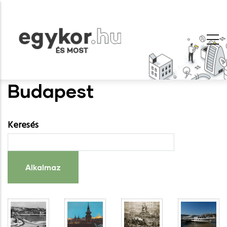
Ugrás
a
tartalomra
Budapest
Keresés