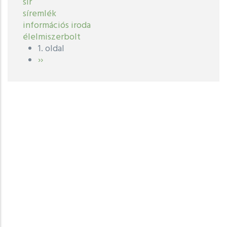
sír
síremlék
információs iroda
élelmiszerbolt
1. oldal
Oldalszámozás
Következő
››
oldal