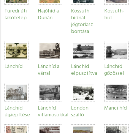
Füredi úti
Hajóhíd a
Kossuth
Kossuth-
lakótelep
Dunán
hídnál
híd
jégtorlasz
bontása
Lánchíd
Lánchíd a
Lánchíd
Lánchíd
várral
elpusztítva
gőzössel
Lánchíd
Lánchíd
London
Manci híd
újjáépítése
villamosokkal
szálló