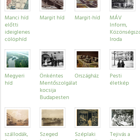
Manci híd
Margit híd
Margit-híd
MÁV
előtti
Inform,
ideiglenes
Közönségszo
cölöphíd
Iroda
Megyeri
Önkéntes
Országház
Pesti
híd
Mentőszolgálat
életkép
kocsija
Budapesten
szállodák,
Szeged
Széplaki
Tejivás a