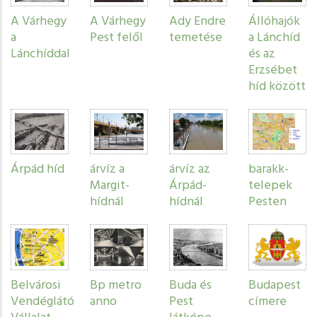
A Várhegy
A Várhegy
Ady Endre
Állóhajók
a
Pest felől
temetése
a Lánchíd
Lánchíddal
és az
Erzsébet
híd között
Árpád híd
árvíz a
árvíz az
barakk-
Margit-
Árpád-
telepek
hídnál
hídnál
Pesten
Belvárosi
Bp metro
Buda és
Budapest
Vendéglátó
anno
Pest
címere