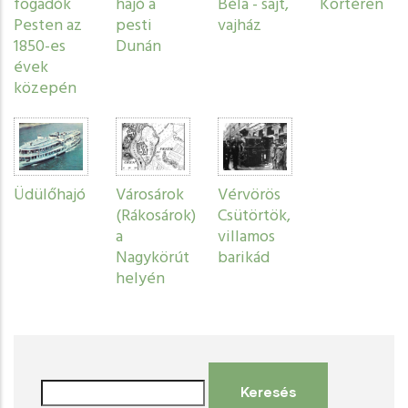
fogadók
hajó a
Béla - sajt,
Körtéren
Pesten az
pesti
vajház
1850-es
Dunán
évek
közepén
Üdülőhajó
Városárok
Vérvörös
(Rákosárok)
Csütörtök,
a
villamos
Nagykörút
barikád
helyén
Keresés