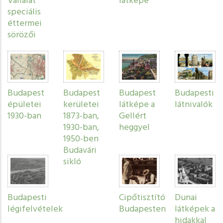
Vállalat
látképe
speciális
éttermei
sörözői
Budapest
Budapest
Budapest
Budapesti
épületei
kerületei
látképe a
látnivalók
1930-ban
1873-ban,
Gellért
1930-ban,
heggyel
1950-ben
Budavári
sikló
Budapesti
Cipőtisztító
Dunai
légifelvételek
Budapesten
látképek a
hidakkal