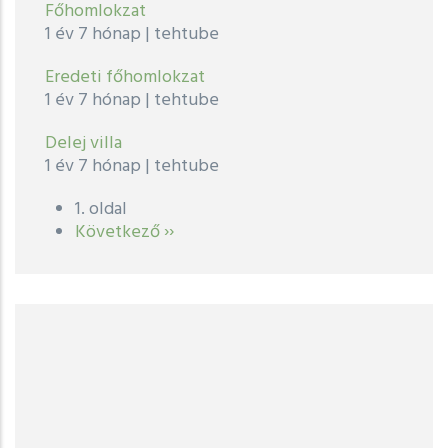
Főhomlokzat
1 év 7 hónap
|
tehtube
Eredeti főhomlokzat
1 év 7 hónap
|
tehtube
Delej villa
1 év 7 hónap
|
tehtube
1. oldal
Oldalszámozás
Következő
Következő ››
oldal